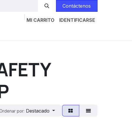
Contáctenos
MI CARRITO
IDENTIFICARSE
Inicio
Catalogs
Trabajos
Contáctenos
SAFETY
P
Destacado
Ordenar por: